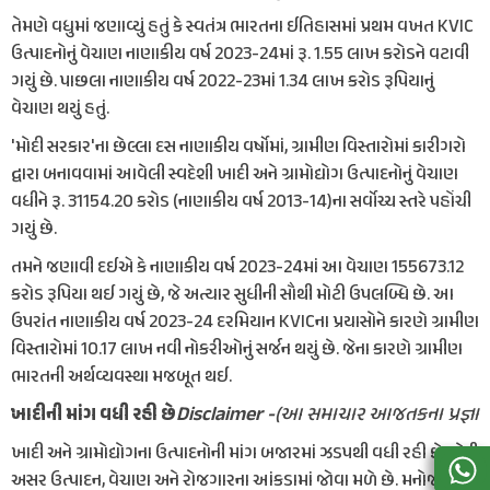
તેમણે વધુમાં જણાવ્યું હતું કે સ્વતંત્ર ભારતના ઈતિહાસમાં પ્રથમ વખત KVIC
ઉત્પાદનોનું વેચાણ નાણાકીય વર્ષ 2023-24માં રૂ. 1.55 લાખ કરોડને વટાવી
ગયું છે. પાછલા નાણાકીય વર્ષ 2022-23માં 1.34 લાખ કરોડ રૂપિયાનું
વેચાણ થયું હતું.
'મોદી સરકાર'ના છેલ્લા દસ નાણાકીય વર્ષોમાં, ગ્રામીણ વિસ્તારોમાં કારીગરો
દ્વારા બનાવવામાં આવેલી સ્વદેશી ખાદી અને ગ્રામોદ્યોગ ઉત્પાદનોનું વેચાણ
વધીને રૂ. 31154.20 કરોડ (નાણાકીય વર્ષ 2013-14)ના સર્વોચ્ચ સ્તરે પહોંચી
ગયું છે.
તમને જણાવી દઈએ કે નાણાકીય વર્ષ 2023-24માં આ વેચાણ 155673.12
કરોડ રૂપિયા થઈ ગયું છે, જે અત્યાર સુધીની સૌથી મોટી ઉપલબ્ધિ છે. આ
ઉપરાંત નાણાકીય વર્ષ 2023-24 દરમિયાન KVICના પ્રયાસોને કારણે ગ્રામીણ
વિસ્તારોમાં 10.17 લાખ નવી નોકરીઓનું સર્જન થયું છે. જેના કારણે ગ્રામીણ
ભારતની અર્થવ્યવસ્થા મજબૂત થઈ.
Disclaimer -
(આ સમાચાર આજતકના પ્રજ્ઞા
ખાદીની માંગ વધી રહી છે
ખાદી અને ગ્રામોદ્યોગના ઉત્પાદનોની માંગ બજારમાં ઝડપથી વધી રહી છે, જેની
અસર ઉત્પાદન, વેચાણ અને રોજગારના આંકડામાં જોવા મળે છે. મનોજ કુમારે