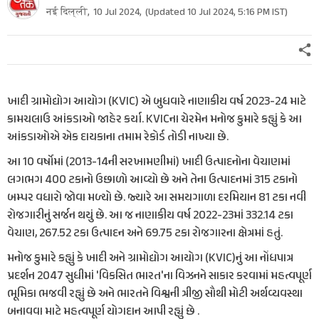
नई दिल्ली,
10 Jul 2024
,
(Updated
10 Jul 2024, 5:16 PM
IST)
ખાદી ગ્રામોદ્યોગ આયોગ (KVIC) એ બુધવારે નાણાકીય વર્ષ 2023-24 માટે
કામચલાઉ આંકડાઓ જાહેર કર્યા. KVICના ચેરમેન મનોજ કુમારે કહ્યું કે આ
આંકડાઓએ એક દાયકાના તમામ રેકોર્ડ તોડી નાખ્યા છે.
આ 10 વર્ષોમાં (2013-14ની સરખામણીમાં) ખાદી ઉત્પાદનોના વેચાણમાં
લગભગ 400 ટકાનો ઉછાળો આવ્યો છે અને તેના ઉત્પાદનમાં 315 ટકાનો
બમ્પર વધારો જોવા મળ્યો છે. જ્યારે આ સમયગાળા દરમિયાન 81 ટકા નવી
રોજગારીનું સર્જન થયું છે. આ જ નાણાકીય વર્ષ 2022-23માં 332.14 ટકા
વેચાણ, 267.52 ટકા ઉત્પાદન અને 69.75 ટકા રોજગારના ક્ષેત્રમાં હતું.
મનોજ કુમારે કહ્યું કે ખાદી અને ગ્રામોદ્યોગ આયોગ (KVIC)નું આ નોંધપાત્ર
પ્રદર્શન 2047 સુધીમાં 'વિકસિત ભારત'ના વિઝનને સાકાર કરવામાં મહત્વપૂર્ણ
ભૂમિકા ભજવી રહ્યું છે અને ભારતને વિશ્વની ત્રીજી સૌથી મોટી અર્થવ્યવસ્થા
બનાવવા માટે મહત્વપૂર્ણ યોગદાન આપી રહ્યું છે .