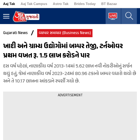
Aaj Tak
Aaj Tak Campus
Astro Tak
Brides Today
BT Bazaar
Business
Gujarati News
વ્યાપાર સમાચાર (Business News)
ખાદી અને ગ્રામ્ય ઉદ્યોગોમાં બમ્પર તેજી, ટર્નઓવર
પ્રથમ વખત રૂ. 1.5 લાખ કરોડને પાર
દસ વર્ષ પહેલાં, નાણાકીય વર્ષ 2013-14માં 5.62 લાખ નવી નોકરીઓનું સર્જન
થયું હતું, જેમાં નાણાકીય વર્ષ 2023-24માં 80.96 ટકાનો બમ્પર વધારો થયો છે
અને તે 10.17 લાખના આંકડાને સ્પર્શી ગયો છે.
ADVERTISEMENT