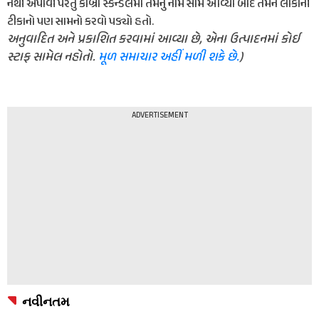
નથી અપાવી પરંતુ કોબ્રા સ્કેન્ડલમાં તેમનું નામ સામે આવ્યા બાદ તેમને લોકોની
ટીકાનો પણ સામનો કરવો પડ્યો હતો.
અનુવાદિત અને પ્રકાશિત કરવામાં આવ્યા છે, એના ઉત્પાદનમાં કોઈ
સ્ટાફ સામેલ નહોતો.
મૂળ સમાચાર અહીં મળી શકે છે.
)
ADVERTISEMENT
નવીનતમ