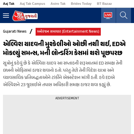
Aaj Tak
Aaj Tak Campus
Astro Tak
Brides Today
BT Bazaar
Business
Gujarati News
મનોરંજન સમાચાર (Entertainment News)
એલ્વિશ યાદવની મુશ્કેલીઓ ઓછી નથી થઈ, EDએ
મોકલ્યું સમન્સ, મની લોન્ડરિંગ કેસમાં થશે પૂછપરછ
સૂત્રોનું કહેવું છે કે એલ્વિશ યાદવ આ સપ્તાહની શરૂઆતમાં ED સમક્ષ તેની
લખનૌ ઓફિસમાં હાજર થવાનો હતો. પરંતુ તેણે તેની વિદેશ યાત્રા અને
વ્યાવસાયિક પ્રતિબદ્ધતાઓને ટાંકીને એક્સ્ટેંશન માંગી હતી. હવે EDએ
એલ્વિશને 23 જુલાઈએ તપાસ અધિકારી સમક્ષ હાજર થવા કહ્યું છે.
ADVERTISEMENT