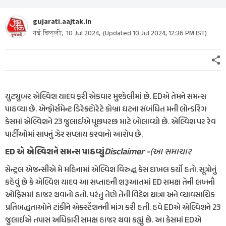
gujarati.aajtak.in
नई दिल्ली,
10 Jul 2024
,
(Updated
10 Jul 2024, 12:36 PM
IST)
યુટ્યુબર એલ્વિશ યાદવ ફરી એકવાર મુશ્કેલીમાં છે. EDએ તેમને સમન્સ
પાઠવ્યા છે. એન્ફોર્સમેન્ટ ડિરેક્ટોરેટે કોબ્રા ઘટના સંબંધિત મની લોન્ડરિંગ
કેસમાં એલ્વિશને 23 જુલાઈએ પૂછપરછ માટે બોલાવ્યો છે. એલ્વિશ પર રેવ
પાર્ટીઓમાં સાપનું ઝેર સપ્લાય કરવાનો આરોપ છે.
Disclaimer -
(આ સમાચાર
ED એ એલ્વિશને સમન્સ પાઠવ્યું
સેન્ટ્રલ એજન્સીએ મે મહિનામાં એલ્વિશ વિરુદ્ધ કેસ દાખલ કર્યો હતો. સૂત્રોનું
કહેવું છે કે એલ્વિશ યાદવ આ સપ્તાહની શરૂઆતમાં ED સમક્ષ તેની લખનૌ
ઓફિસમાં હાજર થવાનો હતો. પરંતુ તેણે તેની વિદેશ યાત્રા અને વ્યાવસાયિક
પ્રતિબદ્ધતાઓને ટાંકીને એક્સ્ટેંશનની માંગ કરી હતી. હવે EDએ એલ્વિશને 23
જુલાઈએ તપાસ અધિકારી સમક્ષ હાજર થવા કહ્યું છે. આ કેસમાં EDએ