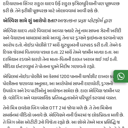
હરિયાણાના સિંગર રાહુલ યાદવ ઉર્ફે રાહુલ ફઝિલપુરિયાની પણ પૂછપરછ
કરી છે. તેને ફરીથી પૂછપરછ માટે બોલાવવામાં આવી શકે છે.
આજતકના પ્રજ્ઞા પ્લેટફોર્મ દ્વારા
એલ્વિશ સામે શું આરોપો હતા?
એલ્વિશ યાદવ ત્યારે વિવાદમાં આવ્યા જ્યારે તેનું નામ સાપના ઝેરની ખરીદી
અને વેચાણના મામલામાં સામે આવ્યું. તેના પર ડ્રગ્સને ફાઇનાન્સ કરવાનો પણ
આરોપ હતો. નોઈડા પોલીસે 17 માર્ચે યુટ્યુબરની ધરપકડ કરી હતી. તેમને 6
દિવસ જેલમાં વિતાવવા પડ્યા હતા. 22 માર્ચે તેમને જામીન મળ્યા હતા. આ
દરમિયાન રડવાને કારણે તેના માતા-પિતાની હાલત ખરાબ થઈ ગઈ હતી.
મીડિયા ઈન્ટરવ્યુમાં તે પોતાના પુત્રને નિર્દોષ ગણાવતો રહ્યો.
એપ્રિલમાં નોઈડા પોલીસે આ કેસમાં 1200 પાનાની ચાર્જશીટ દાખલ કરી હતી.
પોલીસના જણાવ્યા અનુસાર, આ આરોપોમાં સાપની દાણચોરી, ડ્રગ્સનો
ઉપયોગ અને રેવ પાર્ટીઓનું આયોજન સામેલ છે. હાલ એલ્વિશ જામીન પર
છે. વ્લોગિંગ અને વ્યાવસાયિક પ્રતિબદ્ધતાઓને પરિપૂર્ણ કરવામાં વ્યસ્ત.
તેનો મિત્ર લવકેશ બિગ બોસ OTT 2 માં જોવા મળે છે. તે તેના મિત્રોના
સમર્થનમાં વીડિયો બનાવે છે. એલ્વિશને નાની ઉંમરમાં જ લોકપ્રિયતા મળી છે.
તે બિગ બોસ ઓટીટી 2નો વિજેતા રહ્યો છે. આ શોએ તેમને માત્ર પ્રસિદ્ધિ જ