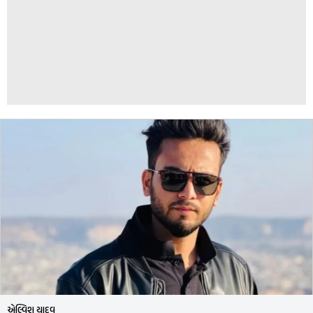
એલ્વિશ યાદવ