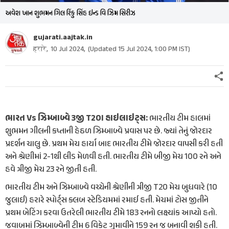
અવેશ ખાન શુભમન ગિલ રિંકુ સિંહ ઇન્ડ વિ ઝિમ સિરીઝ
gujarati.aajtak.in
हरारे,
10 Jul 2024
,
(Updated
15 Jul 2024, 1:00 PM
IST)
ભારત Vs ઝિમ્બાબ્વે 3જી T20I હાઇલાઇટ્સ:
ભારતીય ટીમ હાલમાં
શુભમન ગીલની કપ્તાની હેઠળ ઝિમ્બાબ્વે પ્રવાસ પર છે. જ્યાં તેનું જોરદાર
પ્રદર્શન ચાલુ છે. પ્રથમ મેચ હાર્યા બાદ ભારતીય ટીમે જોરદાર વાપસી કરી હતી
અને શ્રેણીમાં 2-1થી લીડ મેળવી હતી. ભારતીય ટીમે બીજી મેચ 100 રને અને
હવે ત્રીજી મેચ 23 રને જીતી હતી.
ભારતીય ટીમ અને ઝિમ્બાબ્વે વચ્ચેની શ્રેણીની ત્રીજી T20 મેચ બુધવારે (10
જુલાઈ) હરારે સ્પોર્ટ્સ ક્લબ સ્ટેડિયમમાં રમાઈ હતી. મેચમાં ટોસ જીતીને
પ્રથમ બેટિંગ કરવા ઉતરેલી ભારતીય ટીમે 183 રનનો લક્ષ્યાંક આપ્યો હતો.
જવાબમાં ઝિમ્બાબ્વેની ટીમ 6 વિકેટ ગુમાવીને 159 રન જ બનાવી શકી હતી.