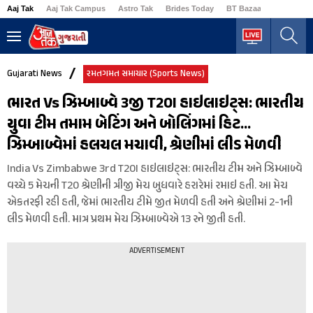
Aaj Tak
Aaj Tak Campus
Astro Tak
Brides Today
BT Bazaar
Business
Gujarati News
રમતગમત સમાચાર (Sports News)
ભારત Vs ઝિમ્બાબ્વે 3જી T20I હાઇલાઇટ્સ: ભારતીય
યુવા ટીમ તમામ બેટિંગ અને બોલિંગમાં હિટ...
ઝિમ્બાબ્વેમાં હલચલ મચાવી, શ્રેણીમાં લીડ મેળવી
India Vs Zimbabwe 3rd T20I હાઇલાઇટ્સ: ભારતીય ટીમ અને ઝિમ્બાબ્વે
વચ્ચે 5 મેચની T20 શ્રેણીની ત્રીજી મેચ બુધવારે હરારેમાં રમાઇ હતી. આ મેચ
એકતરફી રહી હતી, જેમાં ભારતીય ટીમે જીત મેળવી હતી અને શ્રેણીમાં 2-1ની
લીડ મેળવી હતી. માત્ર પ્રથમ મેચ ઝિમ્બાબ્વેએ 13 રને જીતી હતી.
ADVERTISEMENT