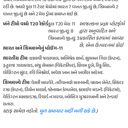
રહી છે. જ્યારે કુલ 11 ટેસ્ટ મેચોમાં ભારત 7 વખત જીત્યું છે, ઝિમ્બાબ્વે 2
વખત જીત્યું છે અને 2 મેચ ડ્રોમાં સમાપ્ત થઈ છે.
આજતકના પ્રજ્ઞા પ્લેટફોર્મ
બંને ટીમો વચ્ચે T20 રેકોર્ડ
કુલ T20 મેચ: 11
દ્વારા અનુવાદિત અને
ભારત જીત્યું: 8
પ્રકાશિત કરવામાં આવ્યા
ઝિમ્બાબ્વે જીત્યું: 3
છે, એના ઉત્પાદનમાં કોઈ
ભારત અને ઝિમ્બાબ્વેનું પ્લેઈંગ-11
ભારતીય ટીમઃ
યશસ્વી જયસ્વાલ, અભિષેક શર્મા, શુભમન ગિલ (કેપ્ટન),
રૂતુરાજ ગાયકવાડ, સંજુ સેમસન (વિકેટકીપર), શિવમ દુબે, રિંકુ સિંહ,
વોશિંગ્ટન સુંદર, રવિ બિશ્નોઈ, અવેશ ખાન અને ખલીલ અહેમદ.
ઝિમ્બાબ્વે ટીમઃ
વેસ્લી માધવેરે, તદીવાનાશે મારુમાની, બ્રાયન બેનેટ, સિકંદર
રઝા (કેપ્ટન), ડીયોન માયર્સ, જોનાથન કેમ્પબેલ, ક્લાઈવ મડાન્ડે (વિકેટમાં),
વેલિંગ્ટન મસાકાડઝા, રિચાર્ડ નગારવા, બ્લેસિંગ મુઝારાબાની અને ટેન્ડાઈ
ચતારા.
સ્ટાફ સામેલ નહોતો.
મૂળ સમાચાર અહીં મળી શકે છે.
)