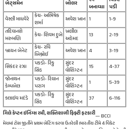
બેટ્સમેન
બોલર
બનાવ્યા
પડી
કેચ- અભિષેક
વેસ્લી માધવેરે
અવેશ ખાન
1
1-9
શર્મા
તદિવાનશે
ખલીલ
કેચ- શિવમ દુબે
13
2-19
મરુમણિ
અહેમદ
કેચ- રવિ
બ્રાયન બેનેટ
અવેશ ખાન
4
3-19
બિશ્નોઈ
પકડો- રિંકુ
સુંદર
સિકંદર રઝા
15
4-37
સિંહ
વોશિંગ્ટન
જોનાથન
પકડો- રિયાન
સુંદર
1
5-39
કેમ્પબેલ
પરાગ
વોશિંગ્ટન
પકડો- રિંકુ
સુંદર
ક્લાઇવ મદંડે
37
6-116
સિંહ
વોશિંગ્ટન
ગિલે કેપ્ટન ઇનિંગ્સ રમી, શક્તિશાળી ફિફ્ટી ફટકારી
— BCCI
મેચમાં ટોસ જીતીને પ્રથમ બેટિંગ કરવા ઉતરેલી ભારતીય ટીમે 4 વિકેટ