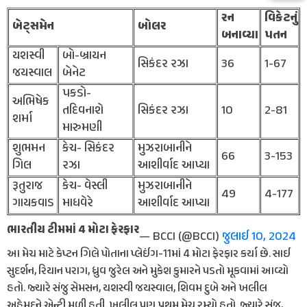
રન
વિકેટનું
બેટ્સમેન
બોલર
બનાવ્યા
પતન
યશસ્વી
બો-બ્રાયન
સિકંદર રઝા
36
1-67
જયસ્વાલ
બેનેટ
પકડો-
અભિષેક
તદિવનાશે
સિકંદર રઝા
10
2-81
શર્મા
મારુમણી
શુભમન
કેચ- સિકંદર
મુઝરાબાનીને
66
3-153
ગિલ
રઝા
આશીર્વાદ આપ્યા
રૂતુરાજ
કેચ- વેસ્લી
મુઝરાબાનીને
49
4-177
ગાયકવાડ
માધવેરે
આશીર્વાદ આપ્યા
ભારતીય ટીમમાં 4 મોટા ફેરફાર
— BCCI (@BCCI)
જુલાઈ 10, 2024
આ મેચ માટે કેપ્ટન ગિલે પોતાના પ્લેઈંગ-11માં 4 મોટા ફેરફાર કર્યા છે. સાઈ
સુદર્શન, રિયાન પરાગ, ધ્રુવ જુરેલ અને મુકેશ કુમારને પડતો મૂકવામાં આવ્યો
હતો. જ્યારે સંજુ સેમસન, યશસ્વી જયસ્વાલ, શિવમ દુબે અને ખલીલ
અહેમદને એન્ટ્રી મળી હતી. ખલીલ પણ પ્રથમ મેચ રમ્યો હતો. જ્યારે સંજુ,