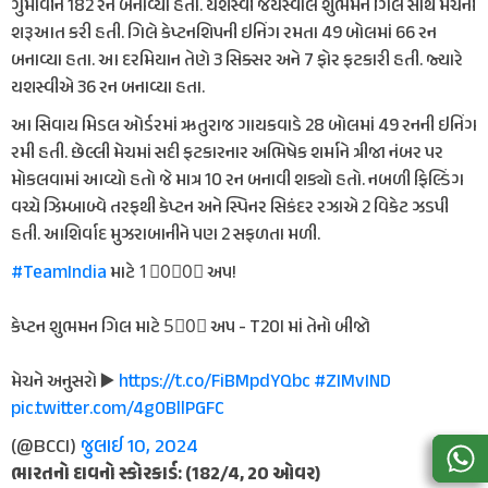
ગુમાવીને 182 રન બનાવ્યા હતા. યશસ્વી જયસ્વાલે શુભમન ગિલ સાથે મેચની
શરૂઆત કરી હતી. ગિલે કેપ્ટનશિપની ઇનિંગ રમતા 49 બોલમાં 66 રન
બનાવ્યા હતા. આ દરમિયાન તેણે 3 સિક્સર અને 7 ફોર ફટકારી હતી. જ્યારે
યશસ્વીએ 36 રન બનાવ્યા હતા.
આ સિવાય મિડલ ઓર્ડરમાં ઋતુરાજ ગાયકવાડે 28 બોલમાં 49 રનની ઇનિંગ
રમી હતી. છેલ્લી મેચમાં સદી ફટકારનાર અભિષેક શર્માને ત્રીજા નંબર પર
મોકલવામાં આવ્યો હતો જે માત્ર 10 રન બનાવી શક્યો હતો. નબળી ફિલ્ડિંગ
વચ્ચે ઝિમ્બાબ્વે તરફથી કેપ્ટન અને સ્પિનર સિકંદર રઝાએ 2 વિકેટ ઝડપી
હતી. આશિર્વાદ મુઝરાબાનીને પણ 2 સફળતા મળી.
#TeamIndia
માટે 1⃣0⃣0⃣ અપ!
કેપ્ટન શુભમન ગિલ માટે 5⃣0⃣ અપ - T20I માં તેનો બીજો
મેચને અનુસરો ▶️
https://t.co/FiBMpdYQbc
#ZIMvIND
pic.twitter.com/4g0BllPGFC
(@BCCI)
જુલાઈ 10, 2024
ભારતનો દાવનો સ્કોરકાર્ડ: (182/4, 20 ઓવર)