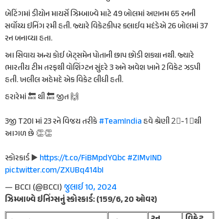
બેટિંગમાં ડીયોન માયર્સે ઝિમ્બાબ્વે માટે 49 બોલમાં અણનમ 65 રનની
સર્વોચ્ચ ઇનિંગ રમી હતી. જ્યારે વિકેટકીપર ક્લાઈવ મદંડેએ 26 બોલમાં 37
રન બનાવ્યા હતા.
આ સિવાય અન્ય કોઈ બેટ્સમેન પોતાની છાપ છોડી શક્યા નથી. જ્યારે
ભારતીય ટીમ તરફથી વોશિંગ્ટન સુંદરે 3 અને અવેશ ખાને 2 વિકેટ ઝડપી
હતી. ખલીલ અહેમદે એક વિકેટ લીધી હતી.
હરારેમાં 🔙 થી 🔙 જીત 🙌
3જી T20I માં 23 રને વિજય તરીકે
#TeamIndia
હવે શ્રેણી 2⃣-1⃣થી
આગળ છે 👏👏
સ્કોરકાર્ડ ▶️
https://t.co/FiBMpdYQbc
#ZIMvIND
pic.twitter.com/ZXUBq414bI
— BCCI (@BCCI)
જુલાઈ 10, 2024
ઝિમ્બાબ્વે ઇનિંગ્સનું સ્કોરકાર્ડ: (159/6, 20 ઓવર)
રન
વિકેટ