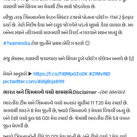
યશસ્વી અને શિવમ આ મેચથી ટીમ સાથે જોડાયેલા છે.
બીજી તરફ ઝિમ્બાબ્વેના કેપ્ટન સિકંદર રઝાએ પોતાના પ્લેઈંગ-11માં 2 ફેરફાર
કર્યા છે. તેણે નિર્દોષ કૈયા અને લ્યુક જોંગવેને પડતો મૂક્યો. કૈયા ઘાયલ છે. આ
બંનેના સ્થાને તદિવનાશે મારુમણી અને રિચર્ડ નગારવાને સ્થાન મળ્યું છે.
#TeamIndia
ટોસ જીતીને પ્રથમ બેટિંગ કરશે 😊
સંજુ સેમસન, યશસ્વી જયસ્વાલ અને શિવમ દુબે પ્લેઈંગ ઈલેવન બનાવે છે 🙌
મેચને અનુસરો ▶️
https://t.co/FiBMpdZo0K
#ZIMvIND
pic.twitter.com/4b6jBqx899
Disclaimer -
(આ સમાચાર
ભારત અને ઝિમ્બાબ્વે વચ્ચે સામસામે
ભારતીય ટીમ અને ઝિમ્બાબ્વે વચ્ચે અત્યાર સુધીમાં 11 T20 મેચ રમાઈ છે.
આમાંથી ભારતે 8 મેચ જીતી છે, જ્યારે ઝિમ્બાબ્વે 3 મેચમાં વિજયી બન્યું છે.
બંને દેશો વચ્ચે કુલ 66 ODI મેચ રમાઈ છે. જેમાંથી ભારતીય ટીમે 54 વખત
જીત મેળવી છે.
જ્યારે ઝિમ્બાબ્વેની ટીમે 10 ODI મેચ જીતી છે. બંને ટીમો વચ્ચે 2 મેચ ટાઈ