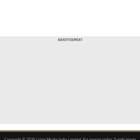
ADVERTISEMENT
Copyright © 2026 Living Media India Limited. For reprint rights:
Syndications