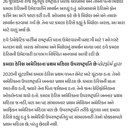
26 જુલાઈના રોજ ભૂતપૂર્વ રાષ્ટ્રપતિ બરાક ઓબામા અને તેમની પત્ની મિશેલે
કમલા હેરિસની ઉમેદવારીને સમર્થન આપ્યું હતું. ઓબામાએ હેરિસને ફોન
કરીને આ અંગે જાણ કરી હતી. ઓબામા કહે છે કે મિશેલ અને મને તમારું
સમર્થન કરવામાં ગર્વ છે. તેના પર કમલા હેરિસે કહ્યું કે મિશેલ-બરાક, આ મારા
માટે ઘણું અર્થ છે.
હવે ડેમોક્રેટિક પાર્ટીમાં રાષ્ટ્રપતિ પદના ઉમેદવારની પસંદગી માટે 1 ઓગસ્ટે
મતદાન થશે. બરાક ઓબામા અને મિશેલનું સમર્થન મળ્યા બાદ હવે કમલા
હેરિસની ઉમેદવારી લગભગ નિશ્ચિત માનવામાં આવી રહી છે.
પ્લેટફોર્મ દ્વારા
કમલા હેરિસ અમેરિકાના પ્રથમ મહિલા ઉપરાષ્ટ્રપતિ છે
2020ની ચૂંટણીમાં કમલા હેરિસ પ્રથમ વખત સેનેટ માટે ચૂંટાયા હતા. તેઓ
અમેરિકાના ઉપરાષ્ટ્રપતિ બનનાર પ્રથમ મહિલા છે. કમલા હેરિસની માતા
ભારતીય હતી, જ્યારે તેના પિતા જમૈકાના હતા. તેનો જન્મ કેલિફોર્નિયાના
ઓકલેન્ડમાં થયો હતો. કમલા હેરિસ અમેરિકાના ઉપરાષ્ટ્રપતિ બનનાર પ્રથમ
મહિલા જ નહીં, પણ આ પદ સંભાળનાર પ્રથમ એશિયન અમેરિકન અને
આફ્રિકન અમેરિકન મહિલા પણ છે. ઉપરાષ્ટ્રપતિ તરીકે ચૂંટાયા બાદ કમલા
હેરિસે કહ્યું હતું કે અમેરિકી ઉપરાષ્ટ્રપતિનું પદ સંભાળનારી તેઓ ચોક્કસપણે
પ્રથમ મહિલા છે, પરંતુ છેલ્લી નથી.