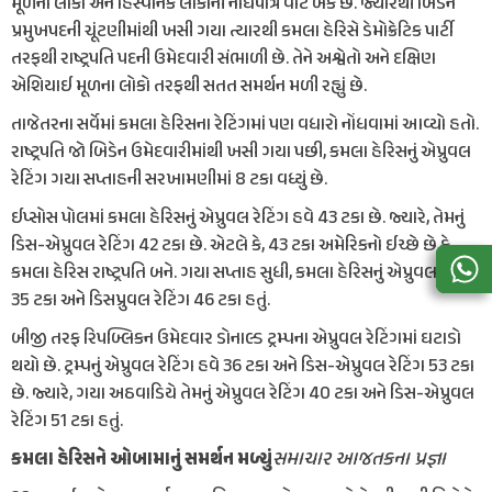
મૂળના લોકો અને હિસ્પેનિક લોકોની નોંધપાત્ર વોટ બેંક છે. જ્યારથી બિડેન
પ્રમુખપદની ચૂંટણીમાંથી ખસી ગયા ત્યારથી કમલા હેરિસે ડેમોક્રેટિક પાર્ટી
તરફથી રાષ્ટ્રપતિ પદની ઉમેદવારી સંભાળી છે. તેને અશ્વેતો અને દક્ષિણ
એશિયાઈ મૂળના લોકો તરફથી સતત સમર્થન મળી રહ્યું છે.
તાજેતરના સર્વેમાં કમલા હેરિસના રેટિંગમાં પણ વધારો નોંધવામાં આવ્યો હતો.
રાષ્ટ્રપતિ જો બિડેન ઉમેદવારીમાંથી ખસી ગયા પછી, કમલા હેરિસનું એપ્રુવલ
રેટિંગ ગયા સપ્તાહની સરખામણીમાં 8 ટકા વધ્યું છે.
ઈપ્સોસ પોલમાં કમલા હેરિસનું એપ્રુવલ રેટિંગ હવે 43 ટકા છે. જ્યારે, તેમનું
ડિસ-એપ્રુવલ રેટિંગ 42 ટકા છે. એટલે કે, 43 ટકા અમેરિકનો ઈચ્છે છે કે
કમલા હેરિસ રાષ્ટ્રપતિ બને. ગયા સપ્તાહ સુધી, કમલા હેરિસનું એપ્રુવલ રેટિંગ
35 ટકા અને ડિસપ્રુવલ રેટિંગ 46 ટકા હતું.
બીજી તરફ રિપબ્લિકન ઉમેદવાર ડોનાલ્ડ ટ્રમ્પના એપ્રુવલ રેટિંગમાં ઘટાડો
થયો છે. ટ્રમ્પનું એપ્રુવલ રેટિંગ હવે 36 ટકા અને ડિસ-એપ્રુવલ રેટિંગ 53 ટકા
છે. જ્યારે, ગયા અઠવાડિયે તેમનું એપ્રુવલ રેટિંગ 40 ટકા અને ડિસ-એપ્રુવલ
રેટિંગ 51 ટકા હતું.
સમાચાર આજતકના પ્રજ્ઞા
કમલા હેરિસને ઓબામાનું સમર્થન મળ્યું