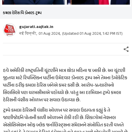
કમલા હેરિસ વિ ડોનાલ્ડ ટ્રમ્પ
gujarati.aajtak.in
नई दिल्ली,
01 Aug 2024
,
(Updated
01 Aug 2024, 1:42 PM
IST)
હવે અમેરિકી રાષ્ટ્રપતિની ચૂંટણીને માત્ર થોડા મહિના જ બાકી છે. આ ચૂંટણી
જીતવા માટે રિપબ્લિકન પાર્ટીના ઉમેદવાર ડોનાલ્ડ ટ્રમ્પ અને તેમના ડેમોક્રેટિક
પાર્ટીના હરીફ કમલા હેરિસ બંનેએ કમર કસી છે. આરોપ-પ્રત્યારોપનો
સિલસિલો પણ ચરમસીમાએ પહોંચ્યો છે. પરંતુ આ દરમિયાન ટ્રમ્પે કમલા
હેરિસની વંશીય ઓળખ પર સવાલ ઉઠાવ્યા છે.
ટ્રમ્પે કમલા હેરિસની વંશીય ઓળખ પર સવાલ ઉઠાવતા કહ્યું કે તે
જાણીજોઈને પોતાની કાળી ઓળખને રોકી રહી છે. શિકાગોમાં નેશનલ
એસોસિએશન ઓફ બ્લેક જર્નાલિસ્ટ્સના સંમેલનને સંબોધિત કરતી વખતે