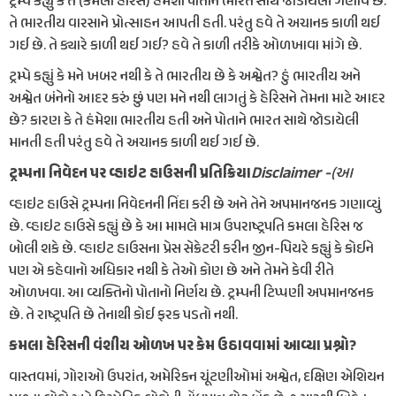
ટ્રમ્પે કહ્યું કે તે (કમલા હેરિસ) હંમેશા પોતાને ભારત સાથે જોડાયેલી ગણાવે છે.
તે ભારતીય વારસાને પ્રોત્સાહન આપતી હતી. પરંતુ હવે તે અચાનક કાળી થઈ
ગઈ છે. તે ક્યારે કાળી થઈ ગઈ? હવે તે કાળી તરીકે ઓળખાવા માંગે છે.
ટ્રમ્પે કહ્યું કે મને ખબર નથી કે તે ભારતીય છે કે અશ્વેત? હું ભારતીય અને
અશ્વેત બંનેનો આદર કરું છું પણ મને નથી લાગતું કે હેરિસને તેમના માટે આદર
છે? કારણ કે તે હંમેશા ભારતીય હતી અને પોતાને ભારત સાથે જોડાયેલી
માનતી હતી પરંતુ હવે તે અચાનક કાળી થઈ ગઈ છે.
Disclaimer -
(આ
ટ્રમ્પના નિવેદન પર વ્હાઇટ હાઉસની પ્રતિક્રિયા
વ્હાઇટ હાઉસે ટ્રમ્પના નિવેદનની નિંદા કરી છે અને તેને અપમાનજનક ગણાવ્યું
છે. વ્હાઇટ હાઉસે કહ્યું છે કે આ મામલે માત્ર ઉપરાષ્ટ્રપતિ કમલા હેરિસ જ
બોલી શકે છે. વ્હાઇટ હાઉસના પ્રેસ સેક્રેટરી કરીન જીન-પિયરે કહ્યું કે કોઈને
પણ એ કહેવાનો અધિકાર નથી કે તેઓ કોણ છે અને તેમને કેવી રીતે
ઓળખવા. આ વ્યક્તિનો પોતાનો નિર્ણય છે. ટ્રમ્પની ટિપ્પણી અપમાનજનક
છે. તે રાષ્ટ્રપતિ છે તેનાથી કોઈ ફરક પડતો નથી.
કમલા હેરિસની વંશીય ઓળખ પર કેમ ઉઠાવવામાં આવ્યા પ્રશ્નો?
વાસ્તવમાં, ગોરાઓ ઉપરાંત, અમેરિકન ચૂંટણીઓમાં અશ્વેત, દક્ષિણ એશિયન