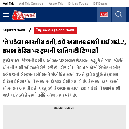
Aaj Tak
Aaj Tak Campus
Astro Tak
Brides Today
BT Bazaar
Business
Gujarati News
વિશ્વ સમાચાર (World News)
'તે પહેલા ભારતીય હતી, હવે અચાનક કાળી થઈ ગઈ...',
કમલા હેરિસ પર ટ્રમ્પની જાતિવાદી ટિપ્પણી
ટ્રમ્પે કમલા હેરિસની વંશીય ઓળખ પર સવાલ ઉઠાવતા કહ્યું કે તે જાણીજોઈને
પોતાની કાળી ઓળખને રોકી રહી છે. શિકાગોમાં નેશનલ એસોસિએશન ઓફ
બ્લેક જર્નાલિસ્ટ્સના સંમેલનને સંબોધિત કરતી વખતે ટ્રમ્પે કહ્યું કે તે (કમલા
હેરિસ) હંમેશા પોતાને ભારત સાથે જોડાયેલી ગણાવે છે. તે ભારતીય વારસાને
પ્રોત્સાહન આપતી હતી. પરંતુ હવે તે અચાનક કાળી થઈ ગઈ છે. તે ક્યારે કાળી
થઈ ગઈ? હવે તે કાળી તરીકે ઓળખાવા માંગે છે.
ADVERTISEMENT