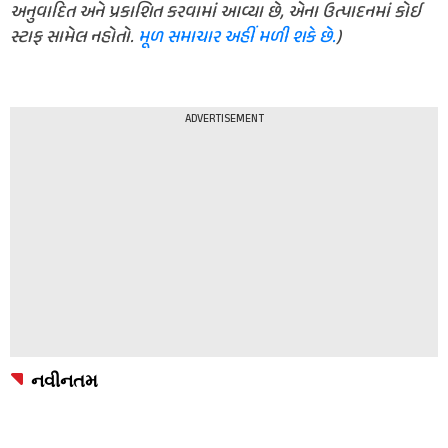
અનુવાદિત અને પ્રકાશિત કરવામાં આવ્યા છે, એના ઉત્પાદનમાં કોઈ
સ્ટાફ સામેલ નહોતો.
મૂળ સમાચાર અહીં મળી શકે છે.
)
ADVERTISEMENT
નવીનતમ